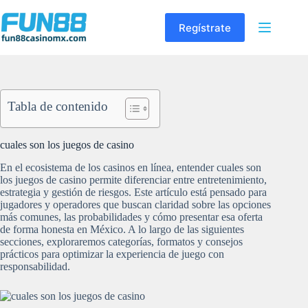
Saltar
al
Regístrate
contenido
Tabla de contenido
cuales son los juegos de casino
En el ecosistema de los casinos en línea, entender cuales son
los juegos de casino permite diferenciar entre entretenimiento,
estrategia y gestión de riesgos. Este artículo está pensado para
jugadores y operadores que buscan claridad sobre las opciones
más comunes, las probabilidades y cómo presentar esa oferta
de forma honesta en México. A lo largo de las siguientes
secciones, exploraremos categorías, formatos y consejos
prácticos para optimizar la experiencia de juego con
responsabilidad.