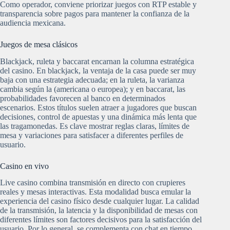
Como operador, conviene priorizar juegos con RTP estable y
transparencia sobre pagos para mantener la confianza de la
audiencia mexicana.
Juegos de mesa clásicos
Blackjack, ruleta y baccarat encarnan la columna estratégica
del casino. En blackjack, la ventaja de la casa puede ser muy
baja con una estrategia adecuada; en la ruleta, la varianza
cambia según la (americana o europea); y en baccarat, las
probabilidades favorecen al banco en determinados
escenarios. Estos títulos suelen atraer a jugadores que buscan
decisiones, control de apuestas y una dinámica más lenta que
las tragamonedas. Es clave mostrar reglas claras, límites de
mesa y variaciones para satisfacer a diferentes perfiles de
usuario.
Casino en vivo
Live casino combina transmisión en directo con crupieres
reales y mesas interactivas. Esta modalidad busca emular la
experiencia del casino físico desde cualquier lugar. La calidad
de la transmisión, la latencia y la disponibilidad de mesas con
diferentes límites son factores decisivos para la satisfacción del
usuario. Por lo general, se complementa con chat en tiempo