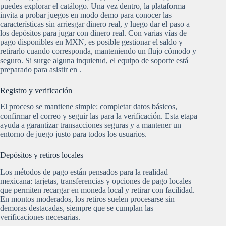
puedes explorar el catálogo. Una vez dentro, la plataforma
invita a probar juegos en modo demo para conocer las
características sin arriesgar dinero real, y luego dar el paso a
los depósitos para jugar con dinero real. Con varias vías de
pago disponibles en MXN, es posible gestionar el saldo y
retirarlo cuando corresponda, manteniendo un flujo cómodo y
seguro. Si surge alguna inquietud, el equipo de soporte está
preparado para asistir en .
Registro y verificación
El proceso se mantiene simple: completar datos básicos,
confirmar el correo y seguir las para la verificación. Esta etapa
ayuda a garantizar transacciones seguras y a mantener un
entorno de juego justo para todos los usuarios.
Depósitos y retiros locales
Los métodos de pago están pensados para la realidad
mexicana: tarjetas, transferencias y opciones de pago locales
que permiten recargar en moneda local y retirar con facilidad.
En montos moderados, los retiros suelen procesarse sin
demoras destacadas, siempre que se cumplan las
verificaciones necesarias.