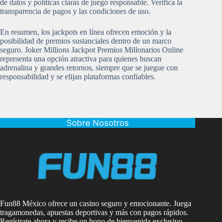
de datos y políticas claras de juego responsable. Verifica la
transparencia de pagos y las condiciones de uso.
En resumen, los jackpots en línea ofrecen emoción y la
posibilidad de premios sustanciales dentro de un marco
seguro. Joker Millions Jackpot Premios Millonarios Online
representa una opción atractiva para quienes buscan
adrenalina y grandes retornos, siempre que se juegue con
responsabilidad y se elijan plataformas confiables.
Sobre Nosotros
Fun88 México ofrece un casino seguro y emocionante. Juega
tragamonedas, apuestas deportivas y más con pagos rápidos.
Regístrate ahora y recibe un bono de bienvenida exclusivo.