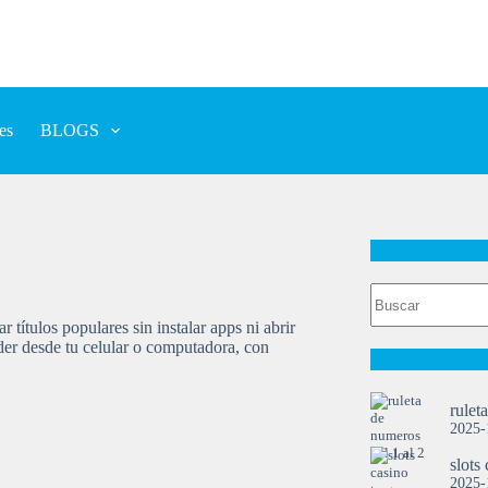
es
BLOGS
r títulos populares sin instalar apps ni abrir
der desde tu celular o computadora, con
rulet
2025-
slots
2025-