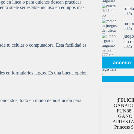
ego en línea o para quienes desean practicar
miento suele ser estable incluso en equipos más
rulet
2025-
mejor
2025-
juego
sin d
sde tu celular o computadora. Esta facilidad es
2025-
acceso
es en formularios largos. Es una buena opción
¡FELIC
conocidos, todo en modo demostración para
GANADO
FUN88,
GANÓ $
APUESTA D
Princess 