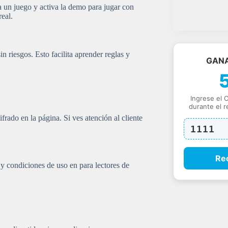
a un juego y activa la demo para jugar con
eal.
in riesgos. Esto facilita aprender reglas y
GAN
Ingrese el 
durante el r
ifrado en la página. Si ves atención al cliente
1111
Re
 y condiciones de uso en para lectores de