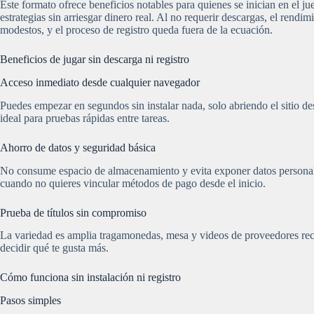
Este formato ofrece beneficios notables para quienes se inician en el ju
estrategias sin arriesgar dinero real. Al no requerir descargas, el rendi
modestos, y el proceso de registro queda fuera de la ecuación.
Beneficios de jugar sin descarga ni registro
Acceso inmediato desde cualquier navegador
Puedes empezar en segundos sin instalar nada, solo abriendo el sitio de
ideal para pruebas rápidas entre tareas.
Ahorro de datos y seguridad básica
No consume espacio de almacenamiento y evita exponer datos personal
cuando no quieres vincular métodos de pago desde el inicio.
Prueba de títulos sin compromiso
La variedad es amplia tragamonedas, mesa y videos de proveedores re
decidir qué te gusta más.
Cómo funciona sin instalación ni registro
Pasos simples